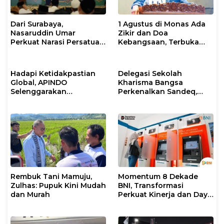
Dari Surabaya,
1 Agustus di Monas Ada
Nasaruddin Umar
Zikir dan Doa
Perkuat Narasi Persatuan
Kebangsaan, Terbuka
dan Kepemimpinan Umat
untuk Umum
Hadapi Ketidakpastian
Delegasi Sekolah
Global, APINDO
Kharisma Bangsa
Selenggarakan
Perkenalkan Sandeq,
Rakerkonas ke-35
Ikon Budaya Sulbar di
Rumuskan Agenda
Ajang International
Ketahanan Ekonomi
STEAM Olympiad 2026 di
Nasional
Roma
Rembuk Tani Mamuju,
Momentum 8 Dekade
Zulhas: Pupuk Kini Mudah
BNI, Transformasi
dan Murah
Perkuat Kinerja dan Daya
Saing