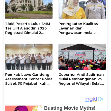
1.868 Peserta Lulus SMM
Peningkatan Kualitas
Tes UIN Alauddin 2026,
Layanan dan
Registrasi Dimulai 2
Pengawasan melalui
Agustus
Evaluasi Operasional
Tindakan Karantina
Hewan
Pemkab Luwu Gandeng
Gubernur Andi Sudirman
Assessment Center Polda
Mulai Pembangunan RS
Sulsel, 30 Pejabat Ikuti Uji
Regional Wilayah Selatan
Kompetensi Berbasis
di Gowa, Target
Merit System
Rampung 2027