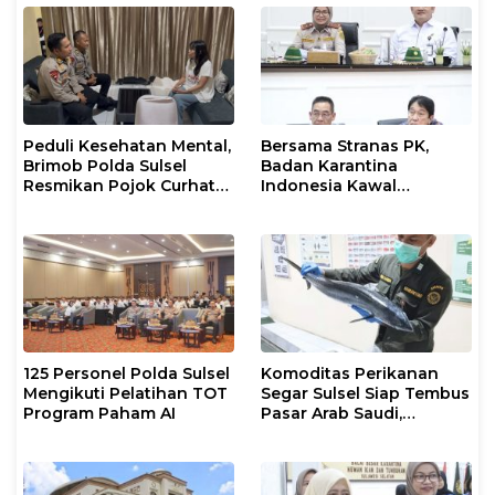
Peduli Kesehatan Mental,
Bersama Stranas PK,
Brimob Polda Sulsel
Badan Karantina
Resmikan Pojok Curhat
Indonesia Kawal
dengan Layanan
Implementasi NLE
Psikolog dan Psikiater
125 Personel Polda Sulsel
Komoditas Perikanan
Mengikuti Pelatihan TOT
Segar Sulsel Siap Tembus
Program Paham AI
Pasar Arab Saudi,
Karantina Pastikan
Sesuai Standar Ekspor