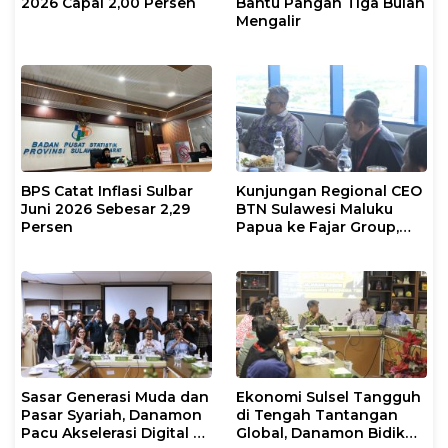
2026 Capai 2,00 Persen
Bantu Pangan Tiga Bulan
Mengalir
BPS Catat Inflasi Sulbar
Kunjungan Regional CEO
Juni 2026 Sebesar 2,29
BTN Sulawesi Maluku
Persen
Papua ke Fajar Group,
Bahas Kerjasama Hingga
Nonton Bareng Piala
Dunia
Sasar Generasi Muda dan
Ekonomi Sulsel Tangguh
Pasar Syariah, Danamon
di Tengah Tantangan
Pacu Akselerasi Digital di
Global, Danamon Bidik