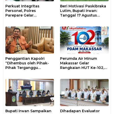
Perkuat Integritas
Beri Motivasi Paskibraka
Personel, Polres
Lutim, Bupati Irwan:
Parepare Gelar
Tanggal 17 Agustus
Pembinaan Rohani dan
Kalian Jadi Perhatian
Mental
Penggantian Kapolri
Perumda Air Minum
“Dihembus oleh Pihak-
Makassar Gelar
Pihak Terganggu
Rangkaian HUT Ke-102,
Kenyamanannya”
Perkuat Komitmen
Layani Masyarakat
Bupati Irwan Sampaikan
Dihadapan Evaluator