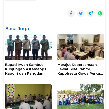
Baca Juga
Bupati Irwan Sambut
Merajut Kebersamaan
Kunjungan Astamaops
Lewat Silaturahmi,
Kapolri dan Pangdam
Kapolresta Gowa Perkuat
XIV/Hasanuddin di Luwu
Sinergi dengan Tokoh
Timur
Masyarakat