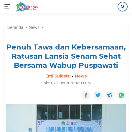
Langsung
ke
Beranda
News
konten
Penuh Tawa dan Kebersamaan,
Ratusan Lansia Senam Sehat
Bersama Wabup Puspawati
Emi Sulastri
-
News
Sabtu, 27 Juni 2026 18:11 PM