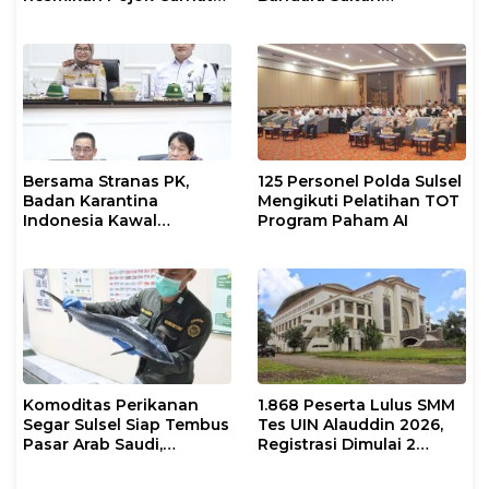
dengan Layanan
Hasanuddin, Perkuat
Psikolog dan Psikiater
Sinergi Layanan Logistik
Bersama Stranas PK,
125 Personel Polda Sulsel
Badan Karantina
Mengikuti Pelatihan TOT
Indonesia Kawal
Program Paham AI
Implementasi NLE
Komoditas Perikanan
1.868 Peserta Lulus SMM
Segar Sulsel Siap Tembus
Tes UIN Alauddin 2026,
Pasar Arab Saudi,
Registrasi Dimulai 2
Karantina Pastikan
Agustus
Sesuai Standar Ekspor