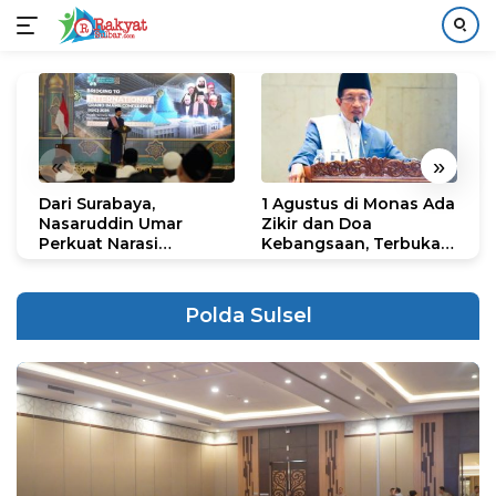
Langsung
ke
konten
«
»
Dari Surabaya,
1 Agustus di Monas Ada
H
Nasaruddin Umar
Zikir dan Doa
G
Perkuat Narasi
Kebangsaan, Terbuka
S
Persatuan dan
untuk Umum
R
Kepemimpinan Umat
R
K
Polda Sulsel
N