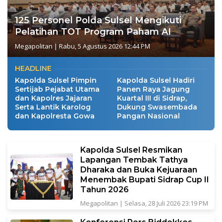
125 Personel Polda Sulsel Mengikuti
Pelatihan TOT Program Paham AI
Megapolitan
|
Rabu, 5 Agustus 2026 12:44 PM
HEADLINE
Kapolda Sulsel Pimpin
Kapolda Sulsel Hadiri
Sertijab Pejabat Utama
Panen Raya Jagung
dan Kapolres Jajaran
Kuartal III di Sidrap,
Serta Lantik Karolog
Dukung Swasembada
dan Kapolresta Gowa
Pangan Nasional
Kapolda Sulsel Resmikan
Lapangan Tembak Tathya
Dharaka dan Buka Kejuaraan
Menembak Bupati Sidrap Cup II
Tahun 2026
Megapolitan
|
Selasa, 28 Juli 2026 23:19 PM