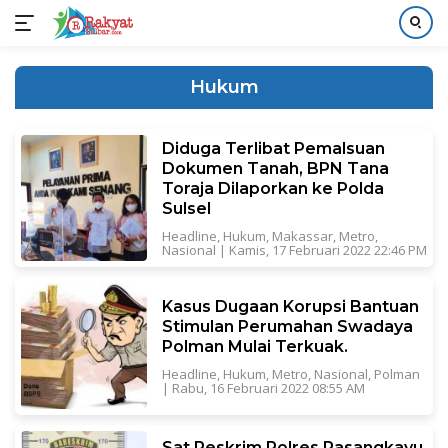
Langsung
ke
Hukum
konten
Diduga Terlibat Pemalsuan
Dokumen Tanah, BPN Tana
Toraja Dilaporkan ke Polda
Sulsel
Headline
,
Hukum
,
Makassar
,
Metro
,
Nasional
|
Kamis, 17 Februari 2022 22:46 PM
Kasus Dugaan Korupsi Bantuan
Stimulan Perumahan Swadaya
Polman Mulai Terkuak.
Headline
,
Hukum
,
Metro
,
Nasional
,
Polman
|
Rabu, 16 Februari 2022 08:55 AM
Sat Reskrim Polres Pasangkayu