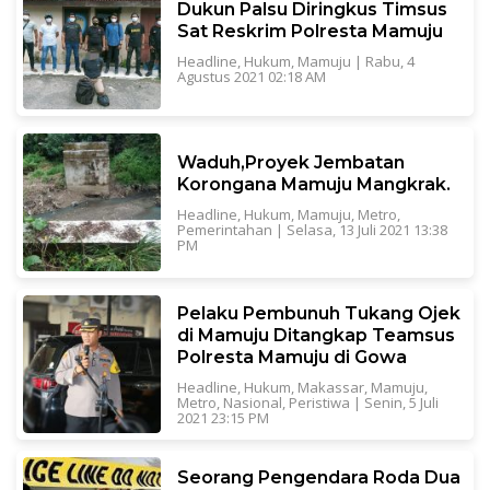
Dukun Palsu Diringkus Timsus
Sat Reskrim Polresta Mamuju
Headline
,
Hukum
,
Mamuju
|
Rabu, 4
Agustus 2021 02:18 AM
Waduh,Proyek Jembatan
Korongana Mamuju Mangkrak.
Headline
,
Hukum
,
Mamuju
,
Metro
,
Pemerintahan
|
Selasa, 13 Juli 2021 13:38
PM
Pelaku Pembunuh Tukang Ojek
di Mamuju Ditangkap Teamsus
Polresta Mamuju di Gowa
Headline
,
Hukum
,
Makassar
,
Mamuju
,
Metro
,
Nasional
,
Peristiwa
|
Senin, 5 Juli
2021 23:15 PM
Seorang Pengendara Roda Dua