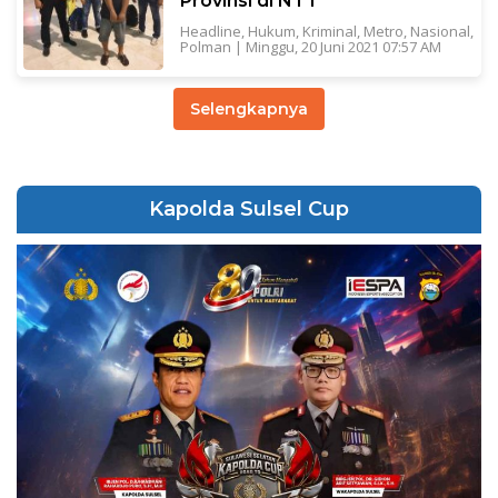
Provinsi di NTT
Headline
,
Hukum
,
Kriminal
,
Metro
,
Nasional
,
Polman
|
Minggu, 20 Juni 2021 07:57 AM
Selengkapnya
Kapolda Sulsel Cup