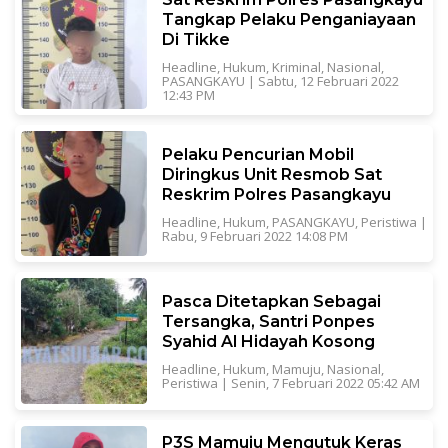
Tangkap Pelaku Penganiayaan
Di Tikke
Headline
,
Hukum
,
Kriminal
,
Nasional
,
PASANGKAYU
|
Sabtu, 12 Februari 2022
12:43 PM
Pelaku Pencurian Mobil
Diringkus Unit Resmob Sat
Reskrim Polres Pasangkayu
Headline
,
Hukum
,
PASANGKAYU
,
Peristiwa
|
Rabu, 9 Februari 2022 14:08 PM
Pasca Ditetapkan Sebagai
Tersangka, Santri Ponpes
Syahid Al Hidayah Kosong
Headline
,
Hukum
,
Mamuju
,
Nasional
,
Peristiwa
|
Senin, 7 Februari 2022 05:42 AM
P3S Mamuju Mengutuk Keras