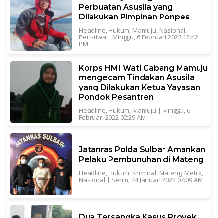
Perbuatan Asusila yang
Dilakukan Pimpinan Ponpes
Headline
,
Hukum
,
Mamuju
,
Nasional
,
Peristiwa
|
Minggu, 6 Februari 2022 12:42
PM
Korps HMI Wati Cabang Mamuju
mengecam Tindakan Asusila
yang Dilakukan Ketua Yayasan
Pondok Pesantren
Headline
,
Hukum
,
Mamuju
|
Minggu, 6
Februari 2022 02:29 AM
Jatanras Polda Sulbar Amankan
Pelaku Pembunuhan di Mateng
Headline
,
Hukum
,
Kriminal
,
Mateng
,
Metro
,
Nasional
|
Senin, 24 Januari 2022 07:09 AM
Dua Tersangka Kasus Proyek