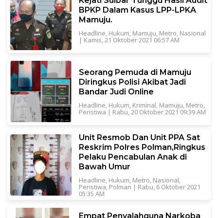
Kejati Sulbar Tunggu Hasil Audit
BPKP Dalam Kasus LPP-LPKA
Mamuju.
Headline
,
Hukum
,
Mamuju
,
Metro
,
Nasional
|
Kamis, 21 Oktober 2021 06:57 AM
Seorang Pemuda di Mamuju
Diringkus Polisi Akibat Jadi
Bandar Judi Online
Headline
,
Hukum
,
Kriminal
,
Mamuju
,
Metro
,
Peristiwa
|
Rabu, 20 Oktober 2021 09:39 AM
Unit Resmob Dan Unit PPA Sat
Reskrim Polres Polman,Ringkus
Pelaku Pencabulan Anak di
Bawah Umur
Headline
,
Hukum
,
Metro
,
Nasional
,
Peristiwa
,
Polman
|
Rabu, 6 Oktober 2021
05:35 AM
Empat Penyalahguna Narkoba