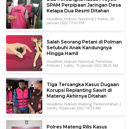
SPAM Perpipaan Jaringan Desa
Kelapa Dua Resmi Ditahan
Headline
,
Hukum
,
Nasional
|
Kamis, 20
Januari 2022 17:01 PM
Salah Seorang Petani di Polman
Setubuhi Anak Kandungnya
Hingga Hamil
Headline
,
Hukum
,
Nasional
,
Peristiwa
,
Polman
|
Sabtu, 15 Januari 2022 06:35 AM
Tiga Tersangka Kasus Dugaan
Korupsi Replanting Sawit di
Mateng Akhirnya Ditahan
Headline
,
Hukum
,
Mateng
,
Pemerintahan
|
Senin, 10 Januari 2022 10:33 AM
Polres Mateng Rilis Kasus