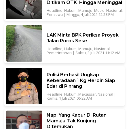
Ditikam OTK Hingga Meninggal
Headline
,
Hukum
,
Mamuju
,
Metro
,
Nasional
,
Peristiwa
|
Minggu, 4 Juli 2021 12:28 PM
LAK Minta BPK Periksa Proyek
Jalan Poros Sese
Headline
,
Hukum
,
Mamuju
,
Nasional
,
Pemerintahan
|
Sabtu, 3 Juli 2021 11:12 AM
Polisi Berhasil Ungkap
Keberadaan 1 Kg Heroin Siap
Edar di Pinrang
Headline
,
Hukum
,
Makassar
,
Nasional
|
Kamis, 1 Juli 2021 06:32 AM
Napi Yang Kabur Di Rutan
Mamuju Tak Kunjung
Ditemukan