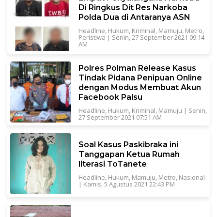
Di Ringkus Dit Res Narkoba
Polda Dua di Antaranya ASN
Headline
,
Hukum
,
Kriminal
,
Mamuju
,
Metro
,
Peristiwa
|
Senin, 27 September 2021 09:14
AM
Polres Polman Release Kasus
Tindak Pidana Penipuan Online
dengan Modus Membuat Akun
Facebook Palsu
Headline
,
Hukum
,
Kriminal
,
Mamuju
|
Senin,
27 September 2021 07:51 AM
Soal Kasus Paskibraka ini
Tanggapan Ketua Rumah
literasi ToTanete
Headline
,
Hukum
,
Mamuju
,
Metro
,
Nasional
|
Kamis, 5 Agustus 2021 22:43 PM