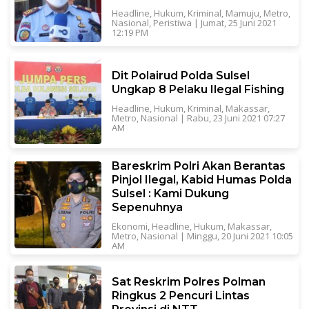
Headline
,
Hukum
,
Kriminal
,
Mamuju
,
Metro
,
Nasional
,
Peristiwa
|
Jumat, 25 Juni 2021
12:19 PM
Dit Polairud Polda Sulsel
Ungkap 8 Pelaku Ilegal Fishing
Headline
,
Hukum
,
Kriminal
,
Makassar
,
Metro
,
Nasional
|
Rabu, 23 Juni 2021 07:27
AM
Bareskrim Polri Akan Berantas
Pinjol Ilegal, Kabid Humas Polda
Sulsel : Kami Dukung
Sepenuhnya
Ekonomi
,
Headline
,
Hukum
,
Makassar
,
Metro
,
Nasional
|
Minggu, 20 Juni 2021 10:05
AM
Sat Reskrim Polres Polman
Ringkus 2 Pencuri Lintas