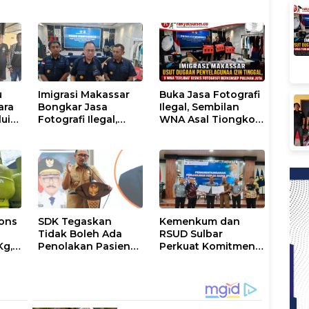
u
Imigrasi Makassar
Buka Jasa Fotografi
ara
Bongkar Jasa
Ilegal, Sembilan
lui
Fotografi Ilegal,
WNA Asal Tiongkok
ice
Sembilan WNA
dan Malaysia
Ditangkap Diduga
Diamankan Petugas
Salahgunakan Izin
Imigrasi Makassar
Tinggal
ons
SDK Tegaskan
Kemenkum dan
Tidak Boleh Ada
RSUD Sulbar
Kg,
Penolakan Pasien
Perkuat Komitmen
ran
Miskin di Fasilitas
Perlindungan
Pelayanan
Kekayaan
Kesehatan
Intelektual