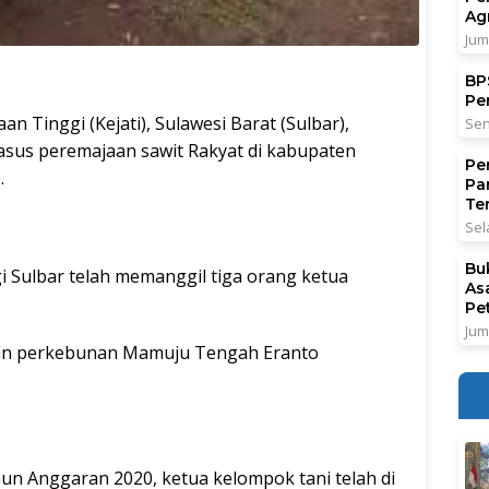
Ag
Jum
BPS
Pe
an Tinggi (Kejati), Sulawesi Barat (Sulbar),
Sen
sus peremajaan sawit Rakyat di kabupaten
Pe
.
Pa
Ter
Sel
Bu
i Sulbar telah memanggil tiga orang ketua
As
Pe
Jum
 dan perkebunan Mamuju Tengah Eranto
un Anggaran 2020, ketua kelompok tani telah di