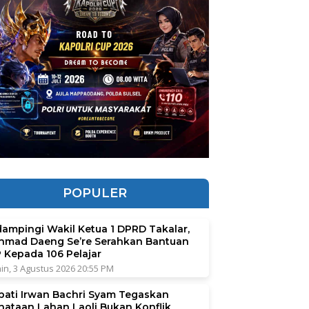
POPULER
dampingi Wakil Ketua 1 DPRD Takalar,
hmad Daeng Se’re Serahkan Bantuan
P Kepada 106 Pelajar
in, 3 Agustus 2026 20:55 PM
pati Irwan Bachri Syam Tegaskan
nataan Lahan Laoli Bukan Konflik