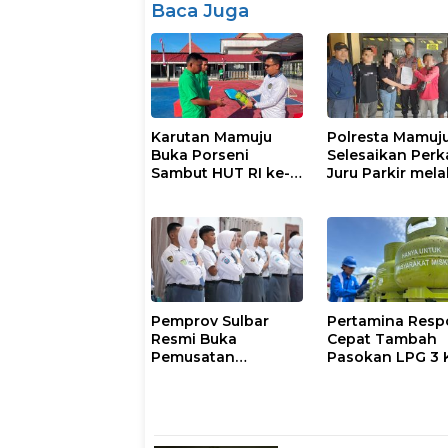
Baca Juga
Karutan Mamuju
Polresta Mamuj
Buka Porseni
Selesaikan Perk
Sambut HUT RI ke-
Juru Parkir mela
81
Restorative Just
Pemprov Sulbar
Pertamina Resp
Resmi Buka
Cepat Tambah
Pemusatan
Pasokan LPG 3 
Pembinaan
Kondisi Penyalu
Paskibraka 2026
di Sulsel
Berlangsung
Kondusif