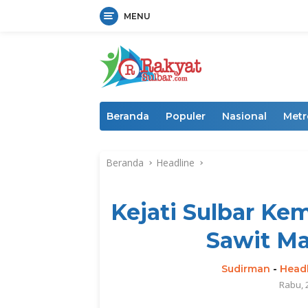
MENU
Langsung
ke
konten
Beranda
Populer
Nasional
Metr
Beranda
Headline
Kejati Sulbar Ke
Sawit Ma
Sudirman
-
Head
Rabu, 