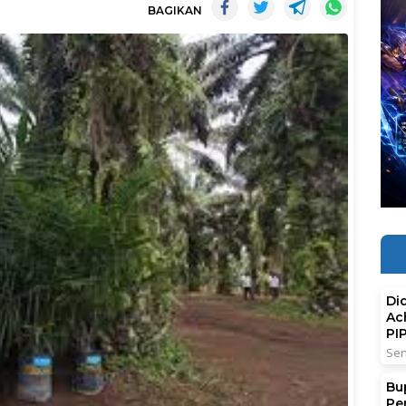
BAGIKAN
Di
Ac
PI
Sen
Bu
Pe