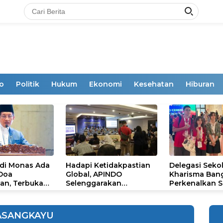
o
Politik
Hukum
Ekonomi
Kesehatan
Hiburan
 di Monas Ada
Hadapi Ketidakpastian
Delegasi Seko
 Doa
Global, APINDO
Kharisma Ban
an, Terbuka
Selenggarakan
Perkenalkan S
mum
Rakerkonas ke-35
Ikon Budaya Su
Rumuskan Agenda
Ajang Internat
Ketahanan Ekonomi
STEAM Olympi
ASANGKAYU
Nasional
di Roma