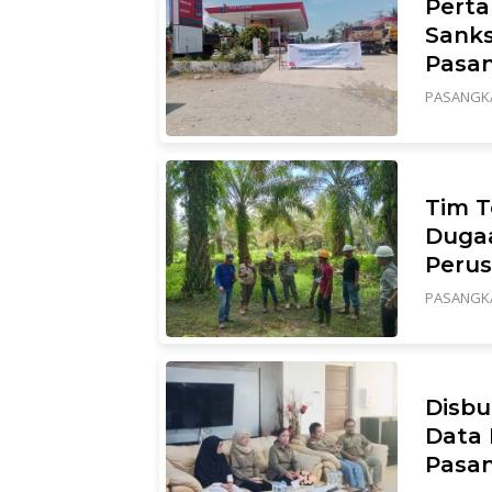
Perta
Sanks
Pasa
PASANGK
Tim T
Duga
Perus
PASANGK
Disbu
Data 
Pasa