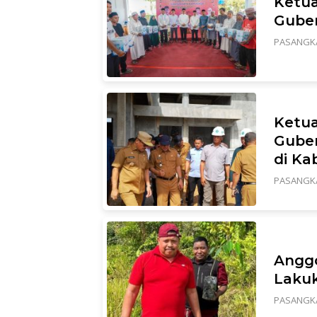
Ketua
Guber
PASANGK
Ketua
Gube
di K
PASANGK
Anggo
Laku
PASANGK