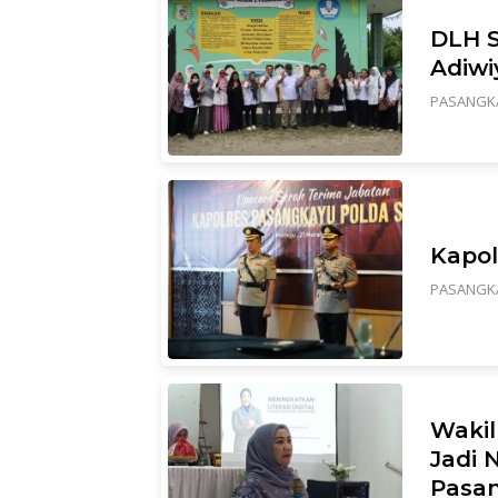
DLH S
Adiwi
PASANGK
Kapol
PASANGK
Wakil
Jadi 
Pasa