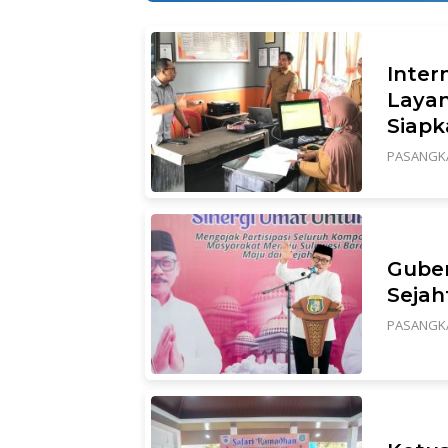
Inter
Laya
Siap
PASANGK
Guber
Sejah
PASANGK