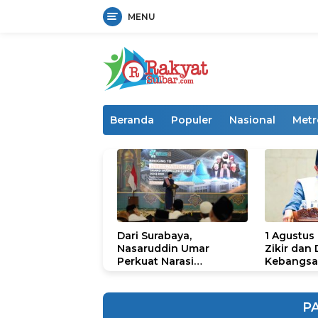
MENU
Langsung
ke
konten
Beranda
Populer
Nasional
Metr
Dari Surabaya,
1 Agustus
Nasaruddin Umar
Zikir dan
Perkuat Narasi
Kebangsa
Persatuan dan
untuk U
Kepemimpinan Umat
P