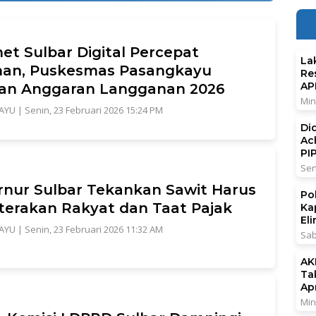
net Sulbar Digital Percepat
La
nan, Puskesmas Pasangkayu
Re
AP
kan Anggaran Langganan 2026
Min
AYU
|
Senin, 23 Februari 2026 15:24 PM
Di
Ac
PI
Sen
nur Sulbar Tekankan Sawit Harus
Po
terakan Rakyat dan Taat Pajak
Ka
El
AYU
|
Senin, 23 Februari 2026 11:32 AM
Sab
AK
Ta
Ap
Min