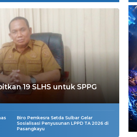
bitkan 19 SLHS untuk SPPG
nas
Biro Pemkesra Setda Sulbar Gelar
Sosialisasi Penyusunan LPPD TA 2026 di
Pasangkayu