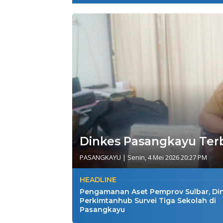
Dinkes Pasangkayu Ter
PASANGKAYU
|
Senin, 4 Mei 2026 20:27 PM
HEADLINE
Pengamanan Aset Pemprov Sulbar, Di
Perkimtanhub Survei Tiga Sekolah di
Pasangkayu