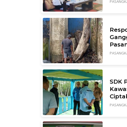
PASANGK
Respo
Gangg
Pasan
PASANGK
SDK P
Kawas
Cipta
PASANGK