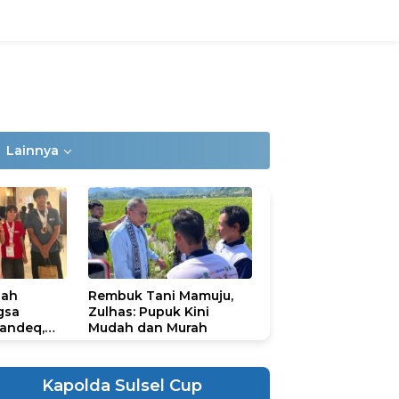
Lainnya
lah
Rembuk Tani Mamuju,
gsa
Zulhas: Pupuk Kini
andeq,
Mudah dan Murah
lbar di
ional
ad 2026
Kapolda Sulsel Cup