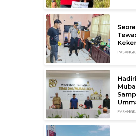
Seor
Tewas
Keke
PASANGK
Hadir
Mubal
Samp
Umm
PASANGK