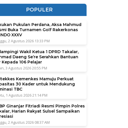
POPULER
kukan Pukulan Perdana, Aksa Mahmud
smi Buka Turnamen Golf Rakerkonas
INDO XXXV
ggu, 2 Agustus 2026 13:33 PM
dampingi Wakil Ketua 1 DPRD Takalar,
hmad Daeng Se’re Serahkan Bantuan
P Kepada 106 Pelajar
in, 3 Agustus 2026 20:55 PM
ltekkes Kemenkes Mamuju Perkuat
pasitas 30 Kader untuk Mendukung
iminasi TBC
tu, 1 Agustus 2026 21:14 PM
BP Ginanjar Fitriadi Resmi Pimpin Polres
kalar, Harian Rakyat Sulsel Sampaikan
resiasi
ggu, 2 Agustus 2026 08:37 AM