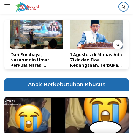
Langsung
ke
konten
«
»
Dari Surabaya,
1 Agustus di Monas Ada
H
Nasaruddin Umar
Zikir dan Doa
G
Perkuat Narasi
Kebangsaan, Terbuka
S
Persatuan dan
untuk Umum
R
Kepemimpinan Umat
R
K
Anak Berkebutuhan Khusus
N