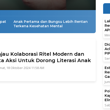
La
apat
Anak Pertama dan Bungsu Lebih Rentan
Re
Terkena Kesehatan Mental
AP
Min
Di
Ac
PI
jau Kolaborasi Ritel Modern dan
Sen
a Aksi Untuk Dorong Literasi Anak
Es
mat, 18 Oktober 2024 11:58 AM
Re
Ga
Jum
Po
Ka
El
Sab