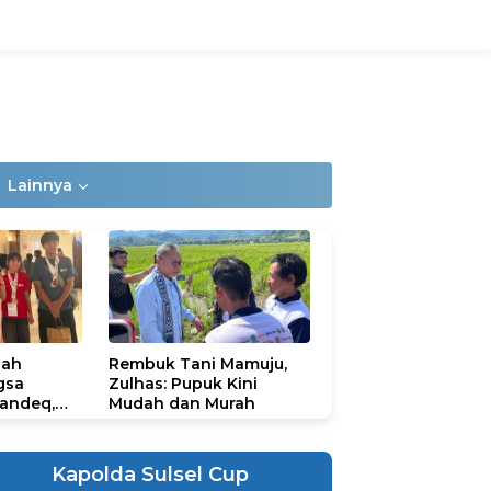
Lainnya
lah
Rembuk Tani Mamuju,
gsa
Zulhas: Pupuk Kini
andeq,
Mudah dan Murah
lbar di
ional
ad 2026
Kapolda Sulsel Cup