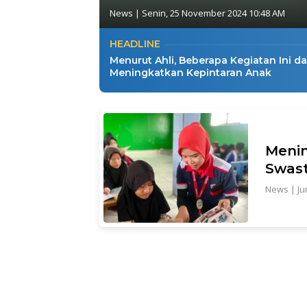
News
|
Senin, 25 November 2024 10:48 AM
HEADLINE
Menurut Ahli, Beberapa Kegiatan Ini d
Meningkatkan Kepintaran Anak
Menin
Swast
News
|
Ju