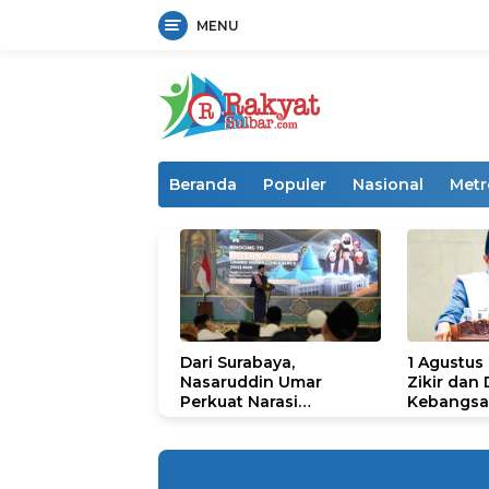
MENU
Langsung
ke
konten
Beranda
Populer
Nasional
Metr
Dari Surabaya,
1 Agustus
Nasaruddin Umar
Zikir dan
Perkuat Narasi
Kebangsa
Persatuan dan
untuk U
Kepemimpinan Umat