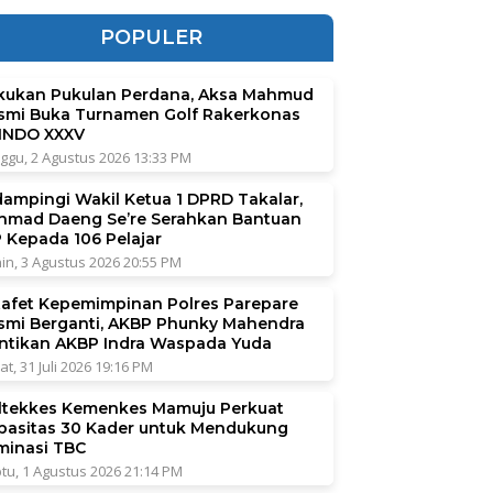
POPULER
kukan Pukulan Perdana, Aksa Mahmud
smi Buka Turnamen Golf Rakerkonas
INDO XXXV
ggu, 2 Agustus 2026 13:33 PM
dampingi Wakil Ketua 1 DPRD Takalar,
hmad Daeng Se’re Serahkan Bantuan
P Kepada 106 Pelajar
in, 3 Agustus 2026 20:55 PM
tafet Kepemimpinan Polres Parepare
smi Berganti, AKBP Phunky Mahendra
ntikan AKBP Indra Waspada Yuda
at, 31 Juli 2026 19:16 PM
ltekkes Kemenkes Mamuju Perkuat
pasitas 30 Kader untuk Mendukung
iminasi TBC
tu, 1 Agustus 2026 21:14 PM