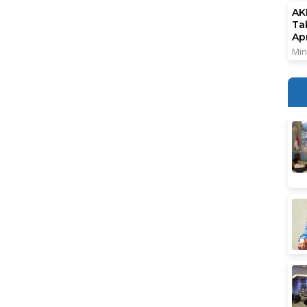
AK
Ta
Ap
Min