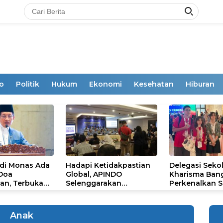
o
Politik
Hukum
Ekonomi
Kesehatan
Hiburan
 di Monas Ada
Hadapi Ketidakpastian
Delegasi Seko
 Doa
Global, APINDO
Kharisma Ban
an, Terbuka
Selenggarakan
Perkenalkan S
mum
Rakerkonas ke-35
Ikon Budaya Su
Rumuskan Agenda
Ajang Internat
Ketahanan Ekonomi
STEAM Olympi
Anak
Nasional
di Roma