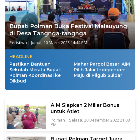
Bupati Polman Buka Festival Malauyung
di Desa Tangnga-tangnga
Peristiwa
|
Jumat, 10 Maret 2023 14:44 PM
HEADLINE
Pastikan Bantuan
Mahar Parpol Besar, AIM
Sekolah Merata Bupati
Pilih Jalur Independen
Polman Koordinasi ke
Maju di Pilgub Sulbar
Dikbud
AIM Siapkan 2 Miliar Bonus
untuk Atlet
Polman
|
Selasa, 20 Desember 2022 21:08
PM
Bupati Polman Target Juara