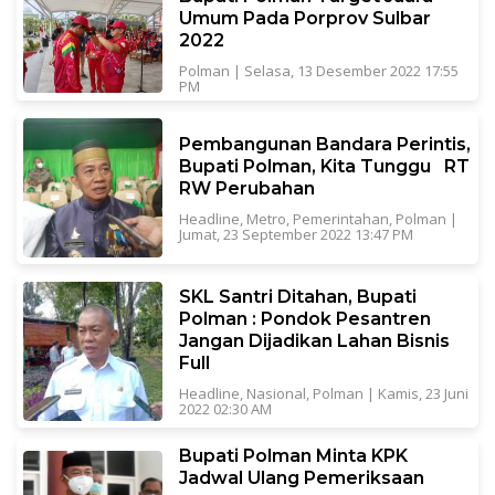
Umum Pada Porprov Sulbar
2022
Polman
|
Selasa, 13 Desember 2022 17:55
PM
Pembangunan Bandara Perintis,
Bupati Polman, Kita Tunggu RT
RW Perubahan
Headline
,
Metro
,
Pemerintahan
,
Polman
|
Jumat, 23 September 2022 13:47 PM
SKL Santri Ditahan, Bupati
Polman : Pondok Pesantren
Jangan Dijadikan Lahan Bisnis
Full
Headline
,
Nasional
,
Polman
|
Kamis, 23 Juni
2022 02:30 AM
Bupati Polman Minta KPK
Jadwal Ulang Pemeriksaan