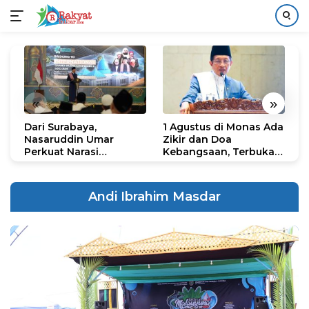
Langsung
ke
konten
«
»
Dari Surabaya,
1 Agustus di Monas Ada
H
Nasaruddin Umar
Zikir dan Doa
G
Perkuat Narasi
Kebangsaan, Terbuka
S
Persatuan dan
untuk Umum
R
Kepemimpinan Umat
R
K
Andi Ibrahim Masdar
N