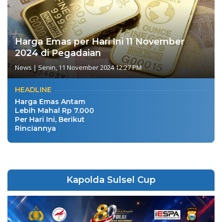
Harga Emas per Hari Ini 11 November
2024 di Pegadaian
News
|
Senin, 11 November 2024 12:27 PM
HEADLINE
Harga Emas Antam
Lebih Mahal Rp 7.000
Per Hari Ini, Berikut
Rinciannya
Kapolda Sulsel Cup