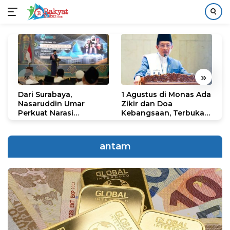
Langsung
ke
konten
«
»
Dari Surabaya,
1 Agustus di Monas Ada
H
Nasaruddin Umar
Zikir dan Doa
G
Perkuat Narasi
Kebangsaan, Terbuka
S
Persatuan dan
untuk Umum
R
Kepemimpinan Umat
R
K
antam
N