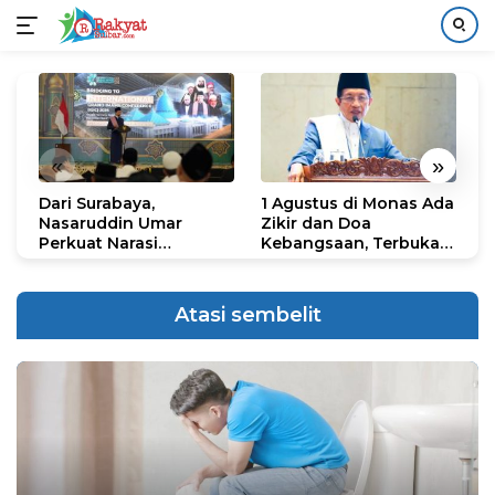
Langsung
ke
konten
«
»
Dari Surabaya,
1 Agustus di Monas Ada
H
Nasaruddin Umar
Zikir dan Doa
G
Perkuat Narasi
Kebangsaan, Terbuka
S
Persatuan dan
untuk Umum
R
Kepemimpinan Umat
R
K
Atasi sembelit
N