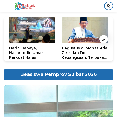
Langsung
ke
konten
«
»
Dari Surabaya,
1 Agustus di Monas Ada
H
Nasaruddin Umar
Zikir dan Doa
G
Perkuat Narasi
Kebangsaan, Terbuka
S
Persatuan dan
untuk Umum
R
Kepemimpinan Umat
R
K
Beasiswa Pemprov Sulbar 2026
N