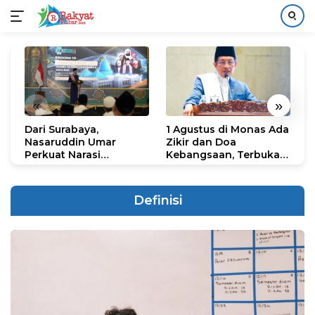
Langsung
ke
konten
«
»
Dari Surabaya,
1 Agustus di Monas Ada
H
Nasaruddin Umar
Zikir dan Doa
G
Perkuat Narasi
Kebangsaan, Terbuka
S
Persatuan dan
untuk Umum
R
Kepemimpinan Umat
R
K
Definisi
N