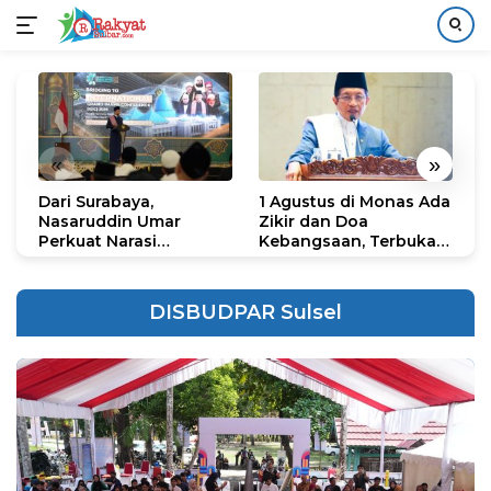
Langsung
ke
konten
«
»
Dari Surabaya,
1 Agustus di Monas Ada
H
Nasaruddin Umar
Zikir dan Doa
G
Perkuat Narasi
Kebangsaan, Terbuka
S
Persatuan dan
untuk Umum
R
Kepemimpinan Umat
R
K
DISBUDPAR Sulsel
N