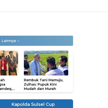
Lainnya
lah
Rembuk Tani Mamuju,
gsa
Zulhas: Pupuk Kini
andeq,
Mudah dan Murah
lbar di
ional
ad 2026
Kapolda Sulsel Cup