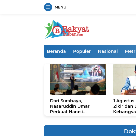
MENU
Langsung
ke
konten
Beranda
Populer
Nasional
Metr
Dari Surabaya,
1 Agustus
Nasaruddin Umar
Zikir dan
Perkuat Narasi
Kebangsa
Persatuan dan
untuk U
Kepemimpinan Umat
Dok