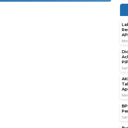
La
Re
AP
Min
Di
Ac
PI
Sen
AK
Ta
Ap
Min
BPS
Pe
Sen
Bu