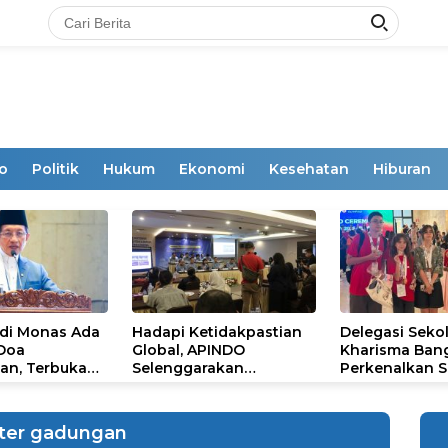
o
Politik
Hukum
Ekonomi
Kesehatan
Hiburan
 di Monas Ada
Hadapi Ketidakpastian
Delegasi Seko
 Doa
Global, APINDO
Kharisma Ban
an, Terbuka
Selenggarakan
Perkenalkan S
mum
Rakerkonas ke-35
Ikon Budaya Su
Rumuskan Agenda
Ajang Internat
Ketahanan Ekonomi
STEAM Olympi
ter gadungan
Nasional
di Roma