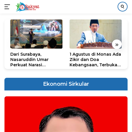
Langsung
ke
konten
«
»
Dari Surabaya,
1 Agustus di Monas Ada
H
Nasaruddin Umar
Zikir dan Doa
G
Perkuat Narasi
Kebangsaan, Terbuka
S
Persatuan dan
untuk Umum
R
Kepemimpinan Umat
R
K
Ekonomi Sirkular
N