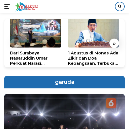
Langsung
ke
konten
«
»
Dari Surabaya,
1 Agustus di Monas Ada
H
Nasaruddin Umar
Zikir dan Doa
G
Perkuat Narasi
Kebangsaan, Terbuka
S
Persatuan dan
untuk Umum
R
Kepemimpinan Umat
R
K
garuda
N