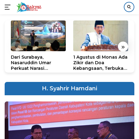
Langsung
ke
konten
«
»
Dari Surabaya,
1 Agustus di Monas Ada
H
Nasaruddin Umar
Zikir dan Doa
G
Perkuat Narasi
Kebangsaan, Terbuka
S
Persatuan dan
untuk Umum
R
Kepemimpinan Umat
R
K
H. Syahrir Hamdani
N