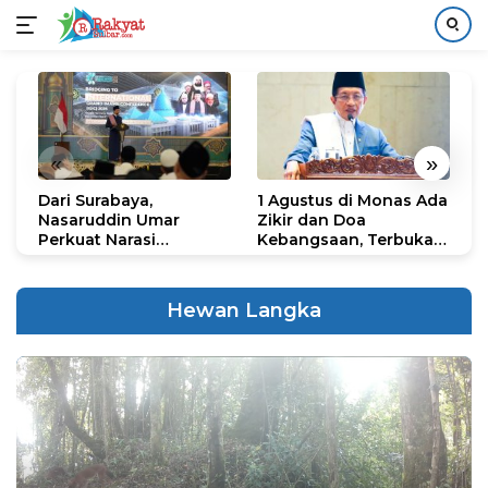
Langsung
ke
konten
«
»
Dari Surabaya,
1 Agustus di Monas Ada
H
Nasaruddin Umar
Zikir dan Doa
G
Perkuat Narasi
Kebangsaan, Terbuka
S
Persatuan dan
untuk Umum
R
Kepemimpinan Umat
R
K
Hewan Langka
N