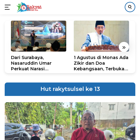
Langsung
ke
konten
«
»
Dari Surabaya,
1 Agustus di Monas Ada
H
Nasaruddin Umar
Zikir dan Doa
G
Perkuat Narasi
Kebangsaan, Terbuka
S
Persatuan dan
untuk Umum
R
Kepemimpinan Umat
R
K
Hut rakytsulsel ke 13
N