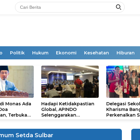
o
Politik
Hukum
Ekonomi
Kesehatan
Hiburan
 di Monas Ada
Hadapi Ketidakpastian
Delegasi Seko
 Doa
Global, APINDO
Kharisma Ban
an, Terbuka
Selenggarakan
Perkenalkan S
mum
Rakerkonas ke-35
Ikon Budaya Su
Rumuskan Agenda
Ajang Internat
Ketahanan Ekonomi
STEAM Olympi
Umum Setda Sulbar
Nasional
di Roma