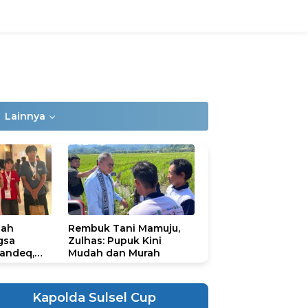
Lainnya
lah
Rembuk Tani Mamuju,
gsa
Zulhas: Pupuk Kini
andeq,
Mudah dan Murah
lbar di
ional
ad 2026
Kapolda Sulsel Cup