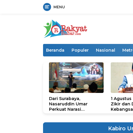
MENU
Langsung
ke
konten
Beranda
Populer
Nasional
Metr
Dari Surabaya,
1 Agustus
Nasaruddin Umar
Zikir dan
Perkuat Narasi
Kebangsa
Persatuan dan
untuk U
Kepemimpinan Umat
Kabiro 