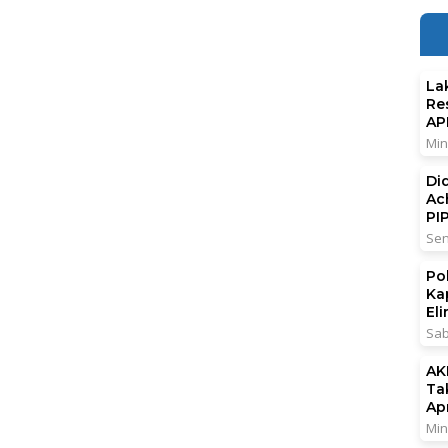
La
Re
AP
Min
Di
Ac
PI
Sen
Po
Ka
El
Sab
AK
Ta
Ap
Min