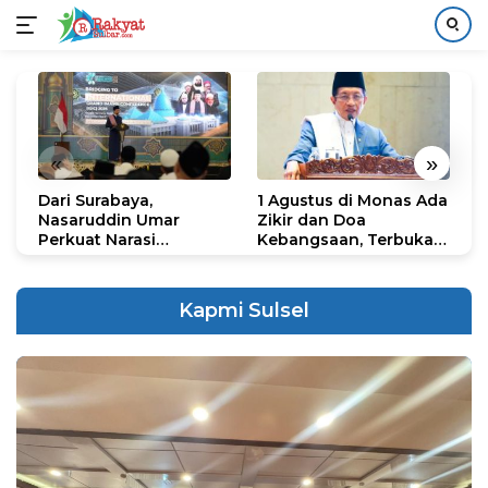
Langsung
ke
konten
«
»
Dari Surabaya,
1 Agustus di Monas Ada
H
Nasaruddin Umar
Zikir dan Doa
G
Perkuat Narasi
Kebangsaan, Terbuka
S
Persatuan dan
untuk Umum
R
Kepemimpinan Umat
R
K
Kapmi Sulsel
N