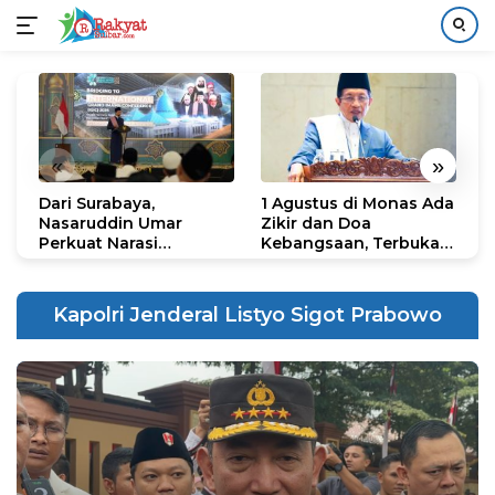
Langsung
ke
konten
«
»
Dari Surabaya,
1 Agustus di Monas Ada
H
Nasaruddin Umar
Zikir dan Doa
G
Perkuat Narasi
Kebangsaan, Terbuka
S
Persatuan dan
untuk Umum
R
Kepemimpinan Umat
R
K
Kapolri Jenderal Listyo Sigot Prabowo
N