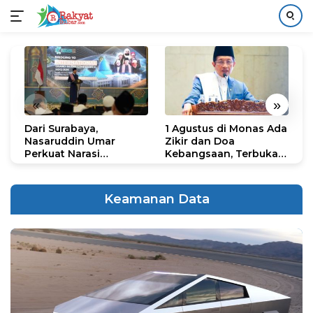
Langsung
ke
konten
«
»
Dari Surabaya,
1 Agustus di Monas Ada
H
Nasaruddin Umar
Zikir dan Doa
G
Perkuat Narasi
Kebangsaan, Terbuka
S
Persatuan dan
untuk Umum
R
Kepemimpinan Umat
R
K
Keamanan Data
N