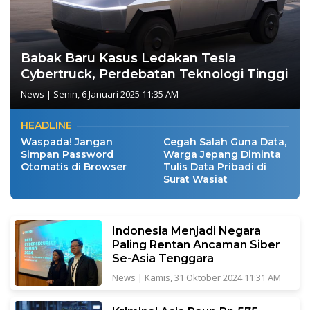
Babak Baru Kasus Ledakan Tesla
Cybertruck, Perdebatan Teknologi Tinggi
News
|
Senin, 6 Januari 2025 11:35 AM
HEADLINE
Waspada! Jangan
Cegah Salah Guna Data,
Simpan Password
Warga Jepang Diminta
Otomatis di Browser
Tulis Data Pribadi di
Surat Wasiat
Indonesia Menjadi Negara
Paling Rentan Ancaman Siber
Se-Asia Tenggara
News
|
Kamis, 31 Oktober 2024 11:31 AM