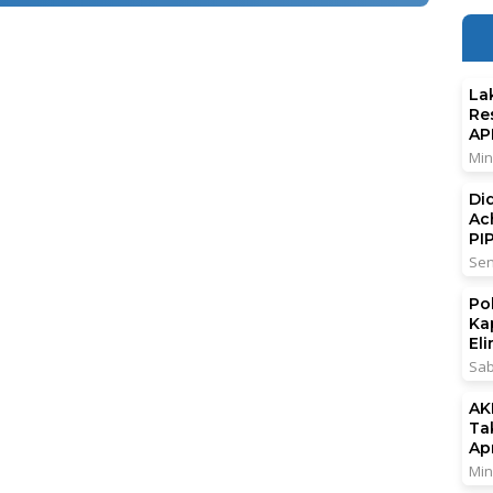
La
Re
AP
Min
Di
Ac
PI
Sen
Po
Ka
El
Sab
AK
Ta
Ap
Min