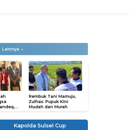
Lainnya
lah
Rembuk Tani Mamuju,
gsa
Zulhas: Pupuk Kini
andeq,
Mudah dan Murah
lbar di
ional
ad 2026
Kapolda Sulsel Cup