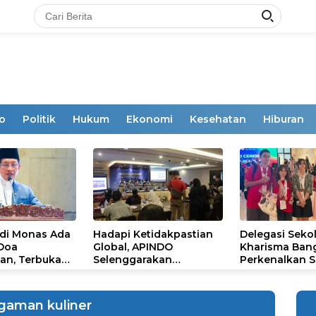
o
Politik
Hukum
Ekonomi
Kesehatan
Hiburan
 di Monas Ada
Hadapi Ketidakpastian
Delegasi Seko
 Doa
Global, APINDO
Kharisma Ban
an, Terbuka
Selenggarakan
Perkenalkan S
mum
Rakerkonas ke-35
Ikon Budaya Su
Rumuskan Agenda
Ajang Internat
Ketahanan Ekonomi
STEAM Olympi
gaman kuliner
Nasional
di Roma