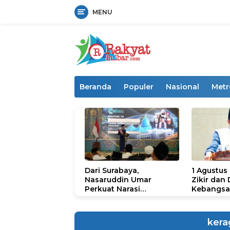
MENU
Langsung
ke
konten
Beranda
Populer
Nasional
Metr
Dari Surabaya,
1 Agustus
Nasaruddin Umar
Zikir dan
Perkuat Narasi
Kebangsa
Persatuan dan
untuk U
Kepemimpinan Umat
kera