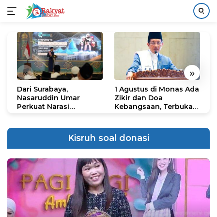
Langsung
ke
konten
«
»
Dari Surabaya,
1 Agustus di Monas Ada
H
Nasaruddin Umar
Zikir dan Doa
G
Perkuat Narasi
Kebangsaan, Terbuka
S
Persatuan dan
untuk Umum
R
Kepemimpinan Umat
R
K
Kisruh soal donasi
N