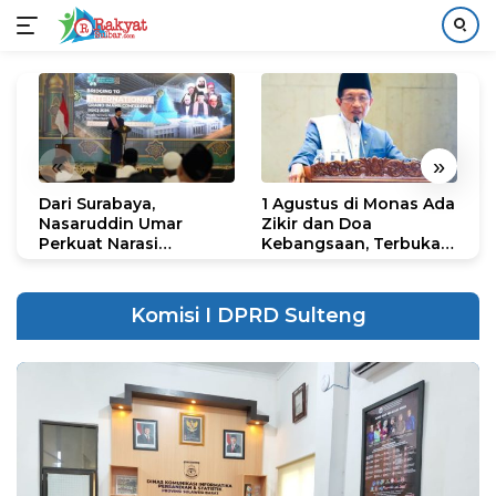
Langsung
ke
konten
«
»
Dari Surabaya,
1 Agustus di Monas Ada
H
Nasaruddin Umar
Zikir dan Doa
G
Perkuat Narasi
Kebangsaan, Terbuka
S
Persatuan dan
untuk Umum
R
Kepemimpinan Umat
R
K
Komisi I DPRD Sulteng
N