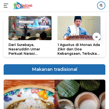
Langsung
ke
konten
«
»
Dari Surabaya,
1 Agustus di Monas Ada
H
Nasaruddin Umar
Zikir dan Doa
G
Perkuat Narasi
Kebangsaan, Terbuka
S
Persatuan dan
untuk Umum
R
Kepemimpinan Umat
R
K
Makanan tradisional
N