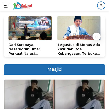
Langsung
ke
konten
«
»
Dari Surabaya,
1 Agustus di Monas Ada
H
Nasaruddin Umar
Zikir dan Doa
G
Perkuat Narasi
Kebangsaan, Terbuka
S
Persatuan dan
untuk Umum
R
Kepemimpinan Umat
R
K
Masjid
N