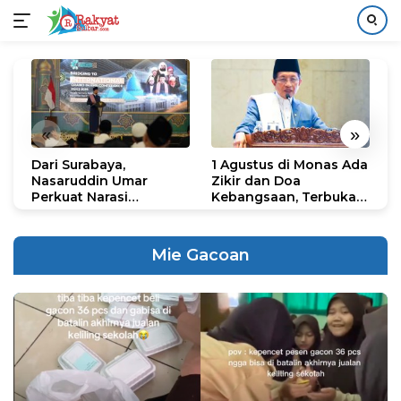
Langsung
ke
konten
«
»
Dari Surabaya,
1 Agustus di Monas Ada
H
Nasaruddin Umar
Zikir dan Doa
G
Perkuat Narasi
Kebangsaan, Terbuka
S
Persatuan dan
untuk Umum
R
Kepemimpinan Umat
R
K
Mie Gacoan
N