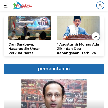
Langsung
ke
konten
«
»
Dari Surabaya,
1 Agustus di Monas Ada
H
Nasaruddin Umar
Zikir dan Doa
G
Perkuat Narasi
Kebangsaan, Terbuka
S
Persatuan dan
untuk Umum
R
Kepemimpinan Umat
R
K
pemerintahan
N