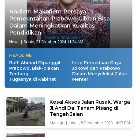
Nadiem Makariem Percaya
Pemerintahan Prabowo Gibran Bisa
Dalam Meningkatkan Kualitas
Pendidikan
News
|
Senin, 21 Oktober 2024 11:24 AM
HEADLINE
Raffi Ahmad Dipanggil
Intip Perbedaan Gaya
Prabowo, Blak-blakan
Jokowi dan Prabowo
Tentang
Dalam Menyeleksi Calon
Tugasnya di Kabinet
Menteri
Kesal Akses Jalan Rusak, Warga
Jl.Andi Dai Tanam Pisang di
Tengah Jalan
Mamuju
|
Jumat, 8 Desember 2023 14:27 PM