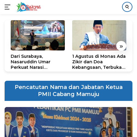
Langsung
ke
konten
«
»
Dari Surabaya,
1 Agustus di Monas Ada
H
Nasaruddin Umar
Zikir dan Doa
G
Perkuat Narasi
Kebangsaan, Terbuka
S
Persatuan dan
untuk Umum
R
Kepemimpinan Umat
R
K
Pencatutan Nama dan Jabatan Ketua
N
PMII Cabang Mamuju