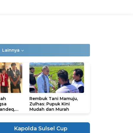
Lainnya
lah
Rembuk Tani Mamuju,
gsa
Zulhas: Pupuk Kini
andeq,
Mudah dan Murah
lbar di
ional
ad 2026
Kapolda Sulsel Cup