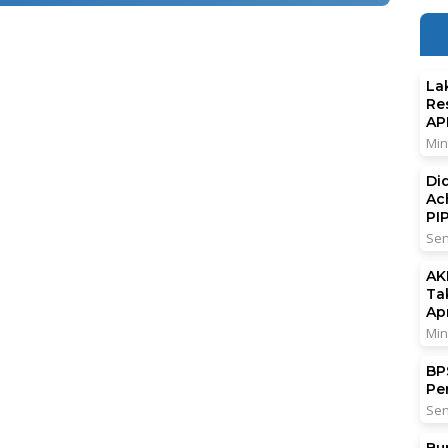
La
Re
AP
Min
Di
Ac
PI
Sen
AK
Ta
Ap
Min
BPS
Pe
Sen
Bu