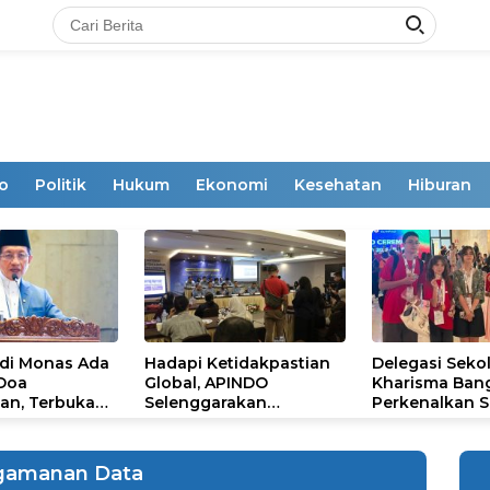
o
Politik
Hukum
Ekonomi
Kesehatan
Hiburan
 di Monas Ada
Hadapi Ketidakpastian
Delegasi Seko
 Doa
Global, APINDO
Kharisma Ban
an, Terbuka
Selenggarakan
Perkenalkan S
mum
Rakerkonas ke-35
Ikon Budaya Su
Rumuskan Agenda
Ajang Internat
Ketahanan Ekonomi
STEAM Olympi
gamanan Data
Nasional
di Roma