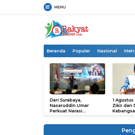
MENU
Langsung
ke
konten
Beranda
Populer
Nasional
Metr
Dari Surabaya,
1 Agustus
Nasaruddin Umar
Zikir dan
Perkuat Narasi
Kebangsa
Persatuan dan
untuk U
Kepemimpinan Umat
Pen