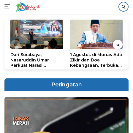
Langsung
ke
konten
«
»
Dari Surabaya,
1 Agustus di Monas Ada
H
Nasaruddin Umar
Zikir dan Doa
G
Perkuat Narasi
Kebangsaan, Terbuka
S
Persatuan dan
untuk Umum
R
Kepemimpinan Umat
R
K
Peringatan
N