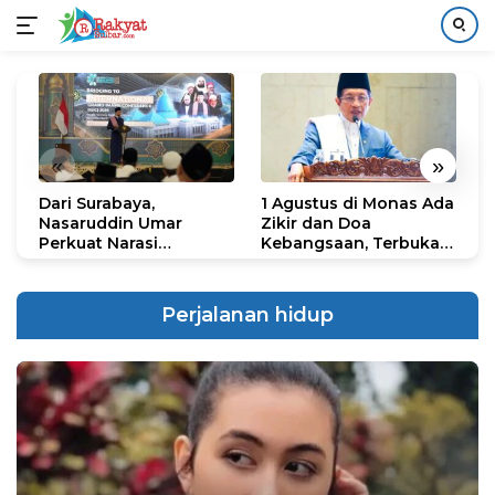
Langsung
ke
konten
«
»
Dari Surabaya,
1 Agustus di Monas Ada
H
Nasaruddin Umar
Zikir dan Doa
G
Perkuat Narasi
Kebangsaan, Terbuka
S
Persatuan dan
untuk Umum
R
Kepemimpinan Umat
R
K
Perjalanan hidup
N