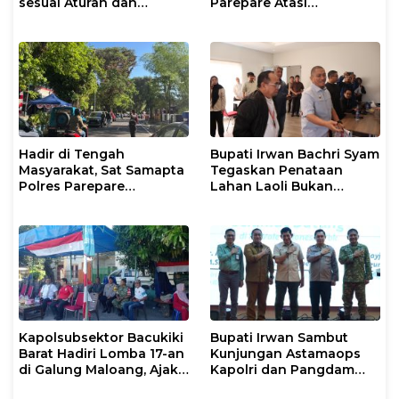
sesuai Aturan dan
Parepare Atasi
Prosedur Resmi
Kebakaran Lahan
Hadir di Tengah
Bupati Irwan Bachri Syam
Masyarakat, Sat Samapta
Tegaskan Penataan
Polres Parepare
Lahan Laoli Bukan
Gencarkan Patroli Pagi
Konflik Agraria
Kapolsubsektor Bacukiki
Bupati Irwan Sambut
Barat Hadiri Lomba 17-an
Kunjungan Astamaops
di Galung Maloang, Ajak
Kapolri dan Pangdam
Warga Jaga Kamtibmas
XIV/Hasanuddin di Luwu