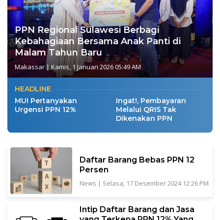
PPN Regional Sulawesi Berbagi
Kebahagiaan Bersama Anak Panti di
Malam Tahun Baru
Makassar
|
Kamis, 1 Januari 2026 05:49 AM
HEADLINE
MUI Pertanyakan
Ingat!, Pembayaran
Urgensi PPN 12%
Melalui QRIS Tak
Dikenakan PPN
Daftar Barang Bebas PPN 12
Persen
News
|
Selasa, 17 Desember 2024 12:26 PM
Intip Daftar Barang dan Jasa
yang Terkena PPN 12% Yang