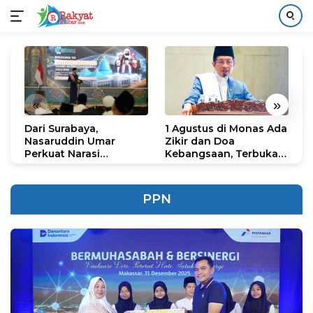
Langsung
ke
konten
«
»
Dari Surabaya,
1 Agustus di Monas Ada
H
Nasaruddin Umar
Zikir dan Doa
G
Perkuat Narasi
Kebangsaan, Terbuka
S
Persatuan dan
untuk Umum
R
Kepemimpinan Umat
R
K
PPN
N