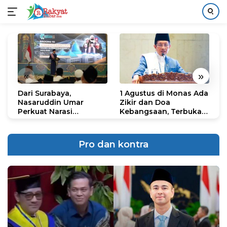
Langsung
ke
konten
«
»
Dari Surabaya,
1 Agustus di Monas Ada
H
Nasaruddin Umar
Zikir dan Doa
G
Perkuat Narasi
Kebangsaan, Terbuka
S
Persatuan dan
untuk Umum
R
Kepemimpinan Umat
R
K
Pro dan kontra
N