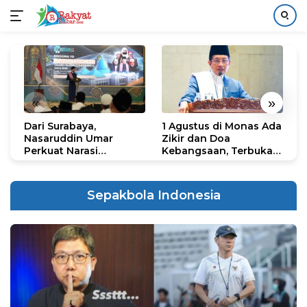
Langsung
ke
konten
«
»
Dari Surabaya,
1 Agustus di Monas Ada
H
Nasaruddin Umar
Zikir dan Doa
G
Perkuat Narasi
Kebangsaan, Terbuka
S
Persatuan dan
untuk Umum
R
Kepemimpinan Umat
R
K
Sepakbola Indonesia
N