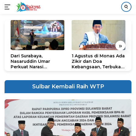
Langsung
ke
konten
«
»
Dari Surabaya,
1 Agustus di Monas Ada
H
Nasaruddin Umar
Zikir dan Doa
G
Perkuat Narasi
Kebangsaan, Terbuka
S
Persatuan dan
untuk Umum
R
Kepemimpinan Umat
R
K
Sulbar Kembali Raih WTP
N