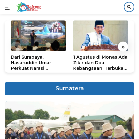
Langsung
ke
konten
«
»
Dari Surabaya,
1 Agustus di Monas Ada
H
Nasaruddin Umar
Zikir dan Doa
G
Perkuat Narasi
Kebangsaan, Terbuka
S
Persatuan dan
untuk Umum
R
Kepemimpinan Umat
R
K
Sumatera
N