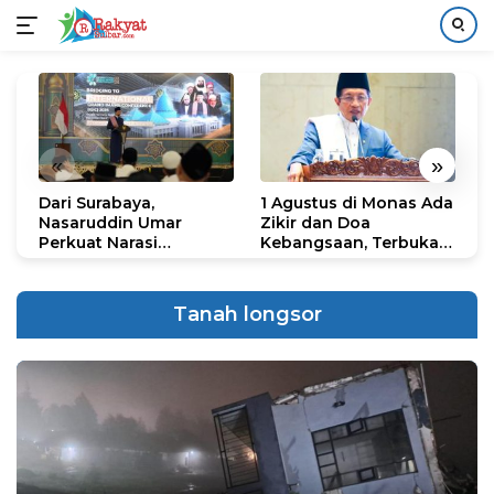
Langsung
ke
konten
«
»
Dari Surabaya,
1 Agustus di Monas Ada
H
Nasaruddin Umar
Zikir dan Doa
G
Perkuat Narasi
Kebangsaan, Terbuka
S
Persatuan dan
untuk Umum
R
Kepemimpinan Umat
R
K
Tanah longsor
N