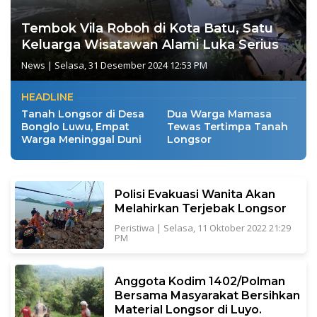
Tembok Vila Roboh di Kota Batu, Satu
Keluarga Wisatawan Alami Luka Serius
News
|
Selasa, 31 Desember 2024 12:53 PM
HEADLINE
Tanah Longsor di Desa
Dua Warga Mamasa
Bonglo Luwu, Empat
Tewas Tertimpa Tanah
Warga Meninggal Duni
Longsor
Polisi Evakuasi Wanita Akan
Melahirkan Terjebak Longsor
Peristiwa
|
Selasa, 11 Oktober 2022 21:29
PM
Anggota Kodim 1402/Polman
Bersama Masyarakat Bersihkan
Material Longsor di Luyo.