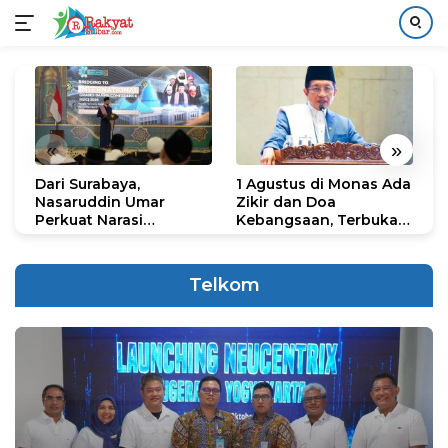
Langsung
ke
konten
«
»
Dari Surabaya,
1 Agustus di Monas Ada
H
Nasaruddin Umar
Zikir dan Doa
G
Perkuat Narasi
Kebangsaan, Terbuka
S
Persatuan dan
untuk Umum
R
Kepemimpinan Umat
R
K
Telkom
N