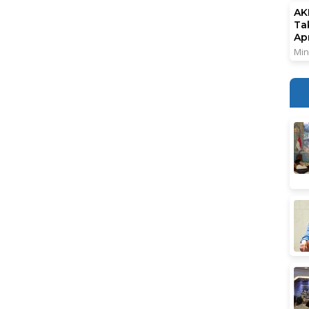
AK
Ta
Ap
Min