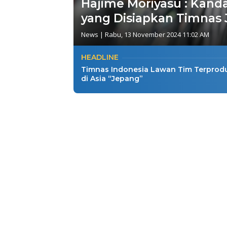
Hajime Moriyasu : Kand
yang Disiapkan Timnas
News
|
Rabu, 13 November 2024 11:02 AM
HEADLINE
Timnas Indonesia Lawan Tim Terprodu
di Asia “Jepang”