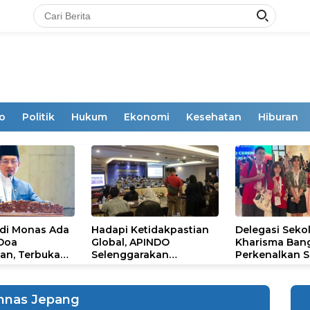
o
Politik
Hukum
Ekonomi
Kesehatan
Hiburan
 di Monas Ada
Hadapi Ketidakpastian
Delegasi Seko
 Doa
Global, APINDO
Kharisma Ban
an, Terbuka
Selenggarakan
Perkenalkan S
mum
Rakerkonas ke-35
Ikon Budaya Su
Rumuskan Agenda
Ajang Internat
Ketahanan Ekonomi
STEAM Olympi
mnas Jepang
Nasional
di Roma