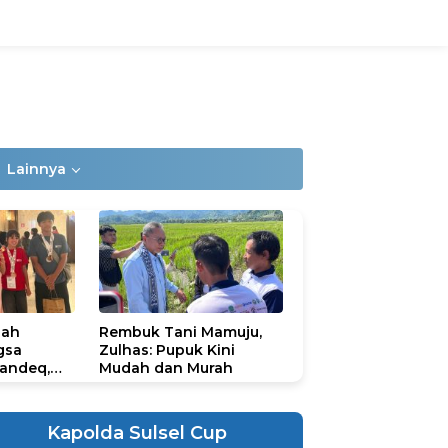
Lainnya
lah
Rembuk Tani Mamuju,
gsa
Zulhas: Pupuk Kini
andeq,
Mudah dan Murah
lbar di
ional
ad 2026
Kapolda Sulsel Cup