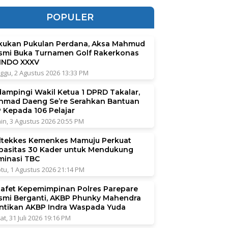
POPULER
kukan Pukulan Perdana, Aksa Mahmud
smi Buka Turnamen Golf Rakerkonas
INDO XXXV
ggu, 2 Agustus 2026 13:33 PM
dampingi Wakil Ketua 1 DPRD Takalar,
hmad Daeng Se’re Serahkan Bantuan
P Kepada 106 Pelajar
in, 3 Agustus 2026 20:55 PM
ltekkes Kemenkes Mamuju Perkuat
pasitas 30 Kader untuk Mendukung
iminasi TBC
tu, 1 Agustus 2026 21:14 PM
tafet Kepemimpinan Polres Parepare
smi Berganti, AKBP Phunky Mahendra
ntikan AKBP Indra Waspada Yuda
at, 31 Juli 2026 19:16 PM