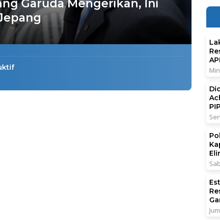
ang Garuda Mengerikan, Ini
 Jepang
La
Re
AP
ktif
Min
Di
Ac
PI
Sen
Po
Ka
El
Sab
Es
Re
Ga
Jum