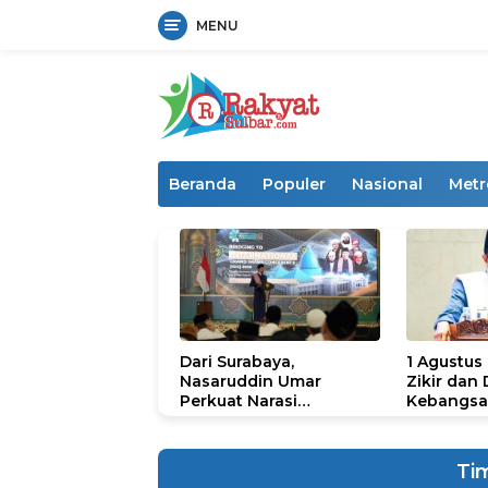
MENU
Langsung
ke
konten
Beranda
Populer
Nasional
Metr
Dari Surabaya,
1 Agustus
Nasaruddin Umar
Zikir dan
Perkuat Narasi
Kebangsa
Persatuan dan
untuk U
Kepemimpinan Umat
Ti