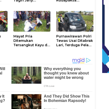
Tagih Janji
Rudapaksa
Pemerintah
Terhadap Anak
Kandung yang
Masih di Bawah
Umur
u
Mayat Pria
Purnawirawan Polri
Ditemukan
Tewas Usai Ditabrak
Tersangkut Kayu di
Lari, Terduga Pelaku
PO
Sungai Benggaulu
Diamankan di
Wonomulyo