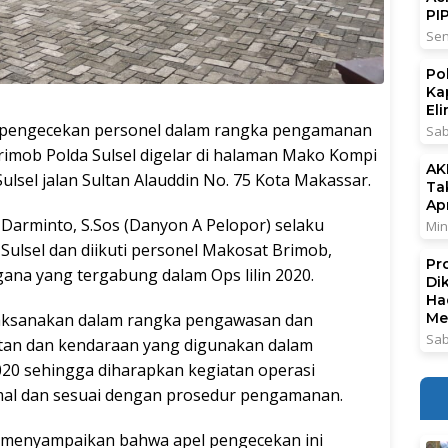
PI
Sen
Po
Ka
El
engecekan personel dalam rangka pengamanan
Sab
brimob Polda Sulsel digelar di halaman Mako Kompi
AK
ulsel jalan Sultan Alauddin No. 75 Kota Makassar.
Ta
Ap
 Darminto, S.Sos (Danyon A Pelopor) selaku
Min
Sulsel dan diikuti personel Makosat Brimob,
Pr
ana yang tergabung dalam Ops lilin 2020.
Di
Ha
laksanakan dalam rangka pengawasan dan
Me
Sab
atan dan kendaraan yang digunakan dalam
020 sehingga diharapkan kegiatan operasi
mal dan sesuai dengan prosedur pengamanan.
 menyampaikan bahwa apel pengecekan ini