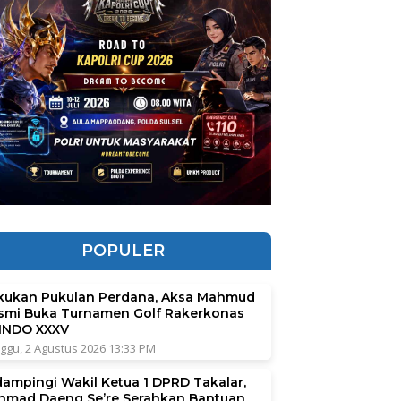
POPULER
kukan Pukulan Perdana, Aksa Mahmud
smi Buka Turnamen Golf Rakerkonas
INDO XXXV
ggu, 2 Agustus 2026 13:33 PM
dampingi Wakil Ketua 1 DPRD Takalar,
hmad Daeng Se’re Serahkan Bantuan