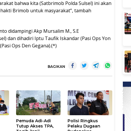
akat bahwa kita (Satbrimob Polda Sulsel) ini akan
bhakti Brimob untuk masyarakat”, tambah
to didampingi Akp Mursalim M., S.E
) dan dihadiri Iptu Taufik Iskandar (Pasi Ops Yon
(Pasi Ops Den Gegana).(*)
BAGIKAN
n
Pemuda Adi-Adi
Polisi Ringkus
Tutup Akses TPA,
Pelaku Dugaan