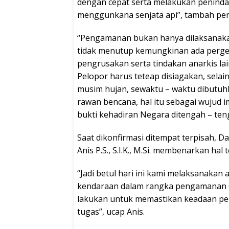
dengan cepat serta melakukan peninda
menggunkana senjata api”, tambah perw
“Pengamanan bukan hanya dilaksanakan
tidak menutup kemungkinan ada perge
pengrusakan serta tindakan anarkis la
Pelopor harus teteap disiagakan, selain
musim hujan, sewaktu – waktu dibutuhka
rawan bencana, hal itu sebagai wujud 
bukti kehadiran Negara ditengah – te
Saat dikonfirmasi ditempat terpisah, 
Anis P.S., S.I.K., M.Si. membenarkan hal 
“Jadi betul hari ini kami melaksanaka
kendaraan dalam rangka pengamanan Ops
lakukan untuk memastikan keadaan pe
tugas”, ucap Anis.