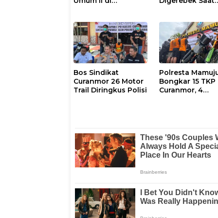
Umum II di
Digerebek Saat
Manakarra
Pesta Sabu di
Taekwondo Festival
Mamuju
VI 2026
Bos Sindikat
Polresta Mamuj
Curanmor 26 Motor
Bongkar 15 TKP
Trail Diringkus Polisi
Curanmor, 4
Tersangka, 1 D