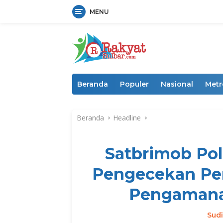
MENU
Langsung
ke
konten
Beranda
Populer
Nasional
Metr
Beranda
Headline
Satbrimob Pol
Pengecekan Pe
Pengamanan
Sud