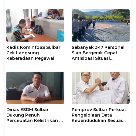
Pelayanan Kesehatan
Intelektual
Kadis KominfoSS Sulbar
Sebanyak 347 Personel
Cek Langsung
Siap Bergerak Cepat
Keberadaan Pegawai
Antisipasi Situasi
Kamtibmas di Sulbar
Dinas ESDM Sulbar
Pemprov Sulbar Perkuat
Dukung Penuh
Pengelolaan Data
Percepatan Kelistrikan di
Kependudukan Sesuai
WP Pesisir Barat Pulau
Permendagri 17 Tahun
Karampuang
2023