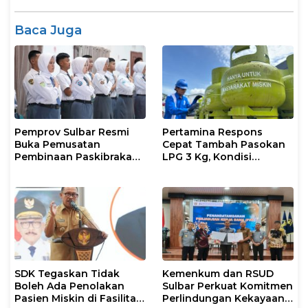
Baca Juga
Pemprov Sulbar Resmi
Pertamina Respons
Buka Pemusatan
Cepat Tambah Pasokan
Pembinaan Paskibraka
LPG 3 Kg, Kondisi
2026
Penyaluran di Sulsel
Berlangsung Kondusif
SDK Tegaskan Tidak
Kemenkum dan RSUD
Boleh Ada Penolakan
Sulbar Perkuat Komitmen
Pasien Miskin di Fasilitas
Perlindungan Kekayaan