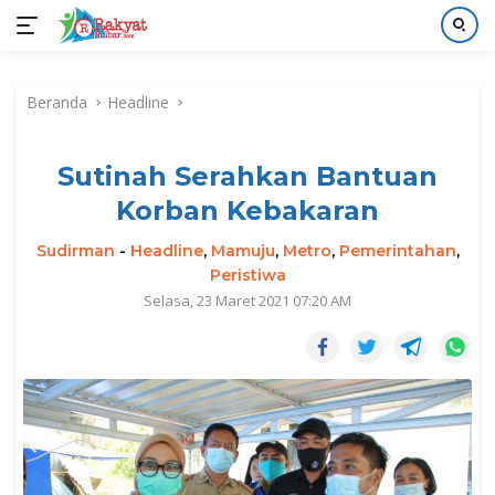
Langsung
ke
Beranda
Headline
konten
Sutinah Serahkan Bantuan
Korban Kebakaran
Sudirman
-
Headline
,
Mamuju
,
Metro
,
Pemerintahan
,
Peristiwa
Selasa, 23 Maret 2021 07:20 AM