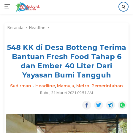
Langsung
ke
Beranda
Headline
konten
548 KK di Desa Botteng Terima
Bantuan Fresh Food Tahap 6
dan Ember 40 Liter Dari
Yayasan Bumi Tangguh
Sudirman
-
Headline
,
Mamuju
,
Metro
,
Pemerintahan
Rabu, 31 Maret 2021 09:51 AM