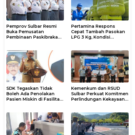
Pemprov Sulbar Resmi
Pertamina Respons
Buka Pemusatan
Cepat Tambah Pasokan
Pembinaan Paskibraka
LPG 3 Kg, Kondisi
2026
Penyaluran di Sulsel
Berlangsung Kondusif
SDK Tegaskan Tidak
Kemenkum dan RSUD
Boleh Ada Penolakan
Sulbar Perkuat Komitmen
Pasien Miskin di Fasilitas
Perlindungan Kekayaan
Pelayanan Kesehatan
Intelektual