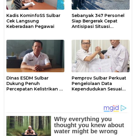
Kadis KominfoSS Sulbar
Sebanyak 347 Personel
Cek Langsung
Siap Bergerak Cepat
Keberadaan Pegawai
Antisipasi Situasi
Kamtibmas di Sulbar
Dinas ESDM Sulbar
Pemprov Sulbar Perkuat
Dukung Penuh
Pengelolaan Data
Percepatan Kelistrikan di
Kependudukan Sesuai
WP Pesisir Barat Pulau
Permendagri 17 Tahun
Karampuang
2023